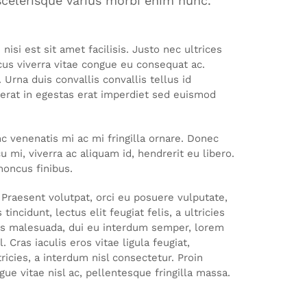
 scelerisque varius morbi enim nunc.
si est sit amet facilisis. Justo nec ultrices
us viverra vitae congue eu consequat ac.
 Urna duis convallis convallis tellus id
acerat in egestas erat imperdiet sed euismod
c venenatis mi ac mi fringilla ornare. Donec
 mi, viverra ac aliquam id, hendrerit eu libero.
honcus finibus.
Praesent volutpat, orci eu posuere vulputate,
ncidunt, lectus elit feugiat felis, a ultricies
llus malesuada, dui eu interdum semper, lorem
 Cras iaculis eros vitae ligula feugiat,
ricies, a interdum nisl consectetur. Proin
ue vitae nisl ac, pellentesque fringilla massa.