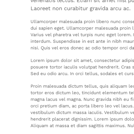
venenatis lectus. Etiam sit amet nisl pu
Laoreet non curabitur gravida arcu ac.
Ullamcorper malesuada proin libero nunc consequ
dui sapien eget. Ullamcorper malesuada proin l
Varius vel pharetra vel turpis nunc eget lorem. 
interdum. Suspendisse in est ante in nibh mauri
nisi. Quis vel eros donec ac odio tempor orci d
Lorem ipsum dolor sit amet, consectetur adipisc
posuere tortor iaculis volutpat hendrerit. Cras 
Sed eu odio arcu. In orci tellus, sodales et cur
Proin malesuada dictum tellus, quis aliquam le
tortor eros dictum leo, tincidunt elementum tellu
magna lacus vel magna. Nunc gravida nibh eu fin
orci pretium diam, ac porta libero leo vel lacus.
vestibulum dictum massa iaculis. Vestibulum vene
hendrerit placerat dignissim. Lorem ipsum dolor
Aliquam at massa et diam sagittis maximus. Nulla