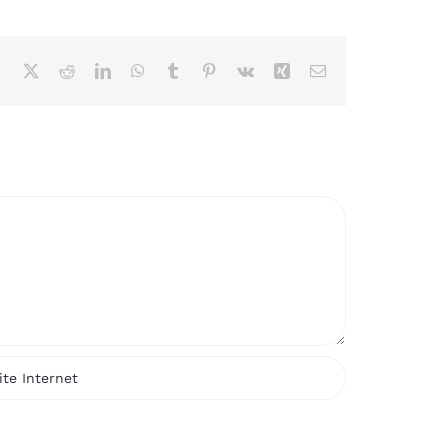
Facebook
X
Reddit
LinkedIn
WhatsApp
Tumblr
Pinterest
Vk
Xing
Email