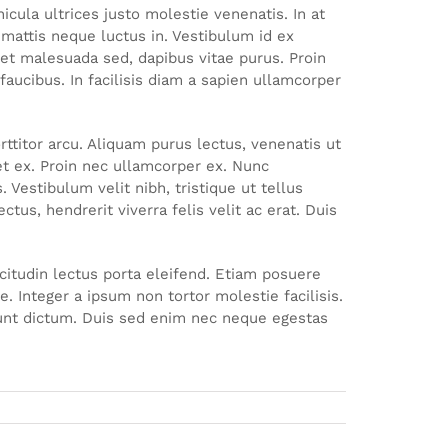
icula ultrices justo molestie venenatis. In at
c mattis neque luctus in. Vestibulum id ex
 et malesuada sed, dapibus vitae purus. Proin
faucibus. In facilisis diam a sapien ullamcorper
rttitor arcu. Aliquam purus lectus, venenatis ut
et ex. Proin nec ullamcorper ex. Nunc
 Vestibulum velit nibh, tristique ut tellus
tus, hendrerit viverra felis velit ac erat. Duis
licitudin lectus porta eleifend. Etiam posuere
. Integer a ipsum non tortor molestie facilisis.
idunt dictum. Duis sed enim nec neque egestas