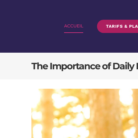
Passer
au
contenu
ACCUEIL
TARIFS & PL
The Importance of Daily 