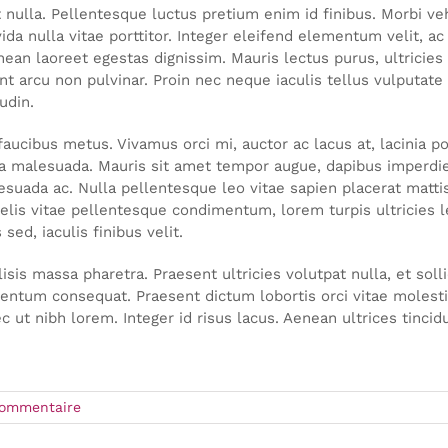
 nulla. Pellentesque luctus pretium enim id finibus. Morbi veh
avida nulla vitae porttitor. Integer eleifend elementum velit, a
ean laoreet egestas dignissim. Mauris lectus purus, ultricies
t arcu non pulvinar. Proin nec neque iaculis tellus vulputate 
udin.
aucibus metus. Vivamus orci mi, auctor ac lacus at, lacinia po
rta malesuada. Mauris sit amet tempor augue, dapibus imperdi
esuada ac. Nulla pellentesque leo vitae sapien placerat mattis.
lis vitae pellentesque condimentum, lorem turpis ultricies lec
ed, iaculis finibus velit.
lisis massa pharetra. Praesent ultricies volutpat nulla, et sol
entum consequat. Praesent dictum lobortis orci vitae molestie
c ut nibh lorem. Integer id risus lacus. Aenean ultrices tinc
commentaire