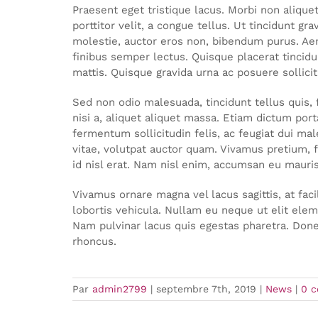
Praesent eget tristique lacus. Morbi non aliquet
porttitor velit, a congue tellus. Ut tincidunt gr
molestie, auctor eros non, bibendum purus. Aen
finibus semper lectus. Quisque placerat tincidun
mattis. Quisque gravida urna ac posuere sollicit
Sed non odio malesuada, tincidunt tellus quis, f
nisi a, aliquet aliquet massa. Etiam dictum po
fermentum sollicitudin felis, ac feugiat dui mal
vitae, volutpat auctor quam. Vivamus pretium, fe
id nisl erat. Nam nisl enim, accumsan eu mauris s
Vivamus ornare magna vel lacus sagittis, at faci
lobortis vehicula. Nullam eu neque ut elit elem
Nam pulvinar lacus quis egestas pharetra. Done
rhoncus.
Par
admin2799
|
septembre 7th, 2019
|
News
|
0 