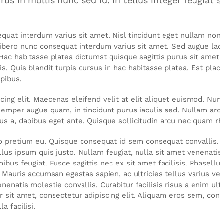
rus in mollis nunc sed id. In tellus integer feugiat
at interdum varius sit amet. Nisl tincidunt eget nullam non ni
ibero nunc consequat interdum varius sit amet. Sed augue lac
Hac habitasse platea dictumst quisque sagittis purus sit amet.
s. Quis blandit turpis cursus in hac habitasse platea. Est pl
apibus.
ing elit. Maecenas eleifend velit at elit aliquet euismod. Nun
semper augue quam, in tincidunt purus iaculis sed. Nullam arcu
sus a, dapibus eget ante. Quisque sollicitudin arcu nec quam r
o pretium eu. Quisque consequat id sem consequat convallis. 
s ipsum quis justo. Nullam feugiat, nulla sit amet venenatis ti
ibus feugiat. Fusce sagittis nec ex sit amet facilisis. Phase
 Mauris accumsan egestas sapien, ac ultricies tellus varius vel.
natis molestie convallis. Curabitur facilisis risus a enim ult
 sit amet, consectetur adipiscing elit. Aliquam eros sem, cong
 facilisi.