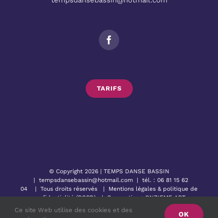
TARIFS
© Copyright 2026 |
TEMPS DANSE BASSIN
|
tempsdansebassin@hotmail.com
| tél. :
06 81 15 62
04
| Tous droits réservés |
Mentions légales & politique de
confidentialité (RGPD)
| Conception :
ONZIEME ART
Ce site Web utilise des cookies et des
OK