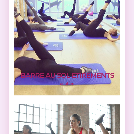
BARRE AU SOL ETIREMENTS
adultes