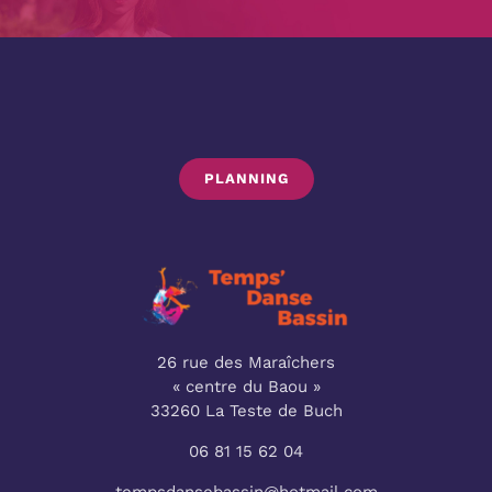
PLANNING
26 rue des Maraîchers
« centre du Baou »
33260 La Teste de Buch
06 81 15 62 04
tempsdansebassin@hotmail.com